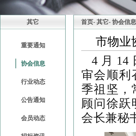
其它
首页-
其它-
协会信
市物业
重要通知
4 月 
协会信息
审会顺利
行业动态
季祖坚，
公告通知
顾问徐跃
会长兼秘
会员动态